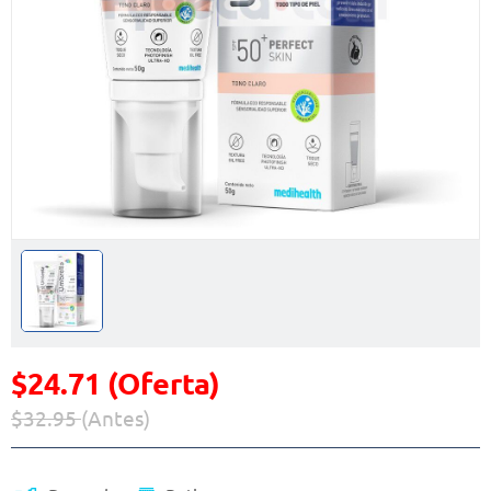
$24.71 (Oferta)
$32.95
(Antes)
Precio reducido de
(Oferta)