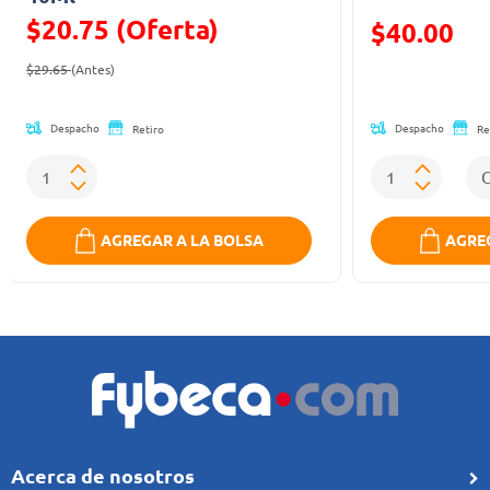
$20.75 (Oferta)
Precio reducid
$40.00
Precio reducido de
(Oferta)
(Oferta)
$29.65
(Antes)
Despacho
Despacho
Retiro
Re
AGREGAR A LA BOLSA
AGREG
Acerca de nosotros