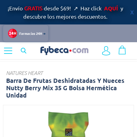
AQUÍ
¡Envío
GRATIS
desde $69! ↗ Haz click
y
descubre los mejores descuentos.
Farmacias 24H
Home
Alimentos y Bebidas
Snacks
Barra
NATURES HEART
Barra De Frutas Deshidratadas Y Nueces
Nutty Berry Mix 35 G Bolsa Hermética
Unidad