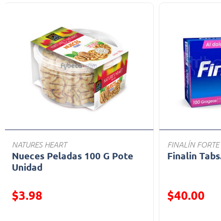
NATURES HEART
FINALÍN FORTE
Nueces Peladas 100 G Pote
Finalin Tabs
Unidad
Precio reducido de
Precio reducid
$3.98
$40.00
(Oferta)
(Oferta)