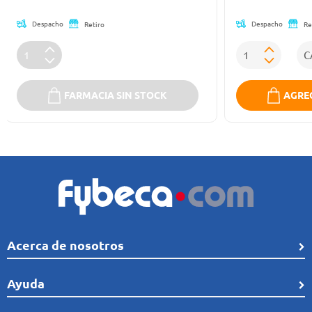
Despacho
Despacho
Retiro
Re
FARMACIA SIN STOCK
AGREG
Acerca de nosotros
Quiénes Somos
Ayuda
Línea de tiempo