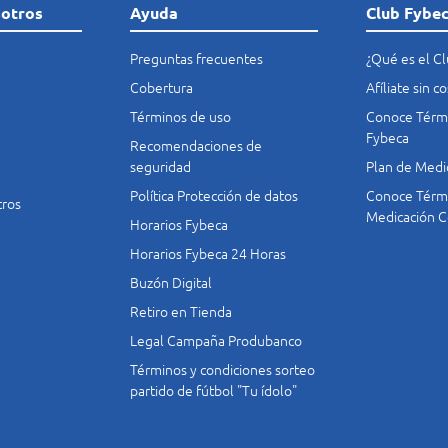
sotros
Ayuda
Club Fybe
Preguntas frecuentes
¿Qué es el C
Cobertura
Afíliate sin 
Términos de uso
Conoce Térmi
Fybeca
Recomendaciones de
seguridad
Plan de Medi
Política Protección de datos
Conoce Térmi
tros
Medicación C
Horarios Fybeca
Horarios Fybeca 24 Horas
Buzón Digital
Retiro en Tienda
Legal Campaña Produbanco
Términos y condiciones sorteo
partido de fútbol "Tu ídolo"