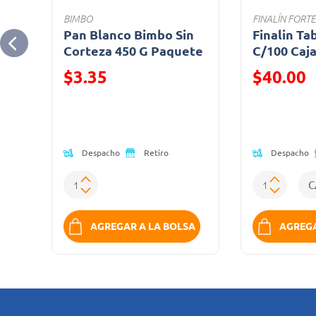
BIMBO
FINALÍN FORTE
í
Pan Blanco Bimbo Sin
Finalin Ta
o
Corteza 450 G Paquete
C/100 Caj
Precio reducido de
Precio reduc
$3.35
$40.00
(Oferta)
(Oferta)
Despacho
Despacho
Retiro
SA
AGREGAR A LA BOLSA
AGREGA