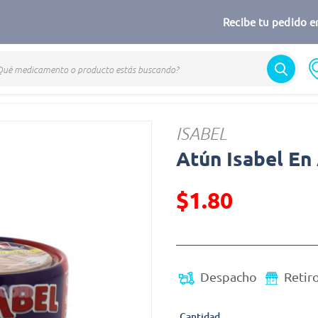
Recibe tu pedido en
ISABEL
Atún Isabel En 
$1.80
Precio reducido de
(Oferta)
Despacho
Retir
Cantidad