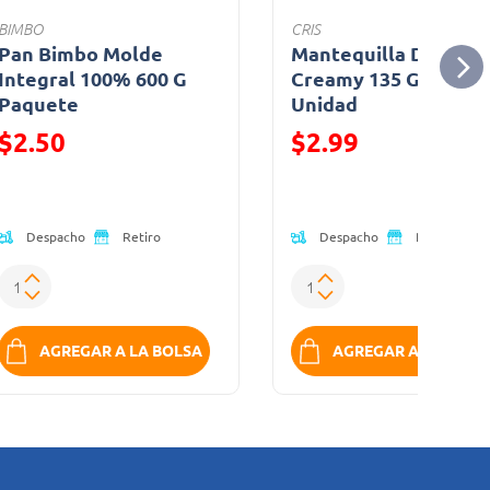
BIMBO
CRIS
Pan Bimbo Molde
Mantequilla De Maní
Integral 100% 600 G
Creamy 135 G Frasco
Paquete
Unidad
Precio reducido de
Precio reducido de
$2.50
$2.99
(Oferta)
(Oferta)
Despacho
Despacho
Retiro
Retiro
AGREGAR A LA BOLSA
AGREGAR A LA BOLS