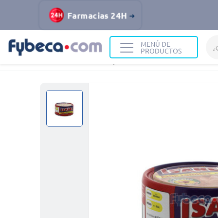
Farmacias 24H
MENÚ DE
PRODUCTOS
Home
Alimentos y Bebidas
Abastos
Atún