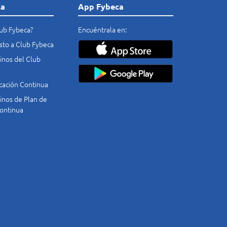
ca
App Fybeca
lub Fybeca?
Encuéntrala en:
costo a Club Fybeca
nos del Club
cación Continua
nos de Plan de
ontinua