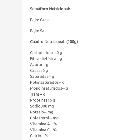
Semáforo Nutricional:
Bajo: Grasa
Bajo: Sal
Cuadro Nutricional: (100g)
Carbohidratos0 g
Fibra dietética-- g
Azúcar-- g
Grasas6 g
Saturadas-- g
Poliinsaturados-- g
Monoinsaturados-- g
Trans-- g
Proteínas16 g
Sodio300 mg
Potasio-- mg
Colesterol-- mg
Vitamina A-- %
Vitamina C-- %
Calcio-- %