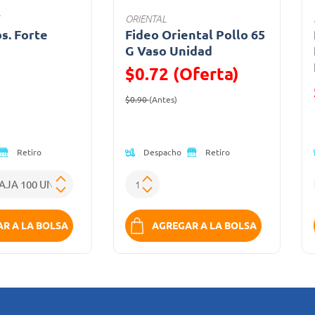
ORIENTAL
bs. Forte
Fideo Oriental Pollo 65
a
G Vaso Unidad
$0.72 (Oferta)
ido de
Precio reducido de
(Oferta)
$0.90
(Antes)
Despacho
Retiro
Retiro
R A LA BOLSA
AGREGAR A LA BOLSA