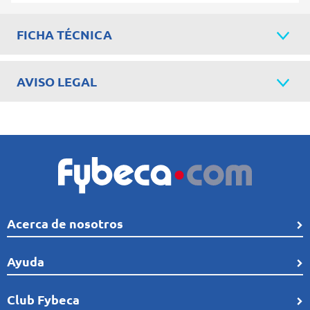
FICHA TÉCNICA
AVISO LEGAL
Acerca de nosotros
Quiénes Somos
Ayuda
Línea de tiempo
Preguntas frecuentes
Club Fybeca
Comunidad