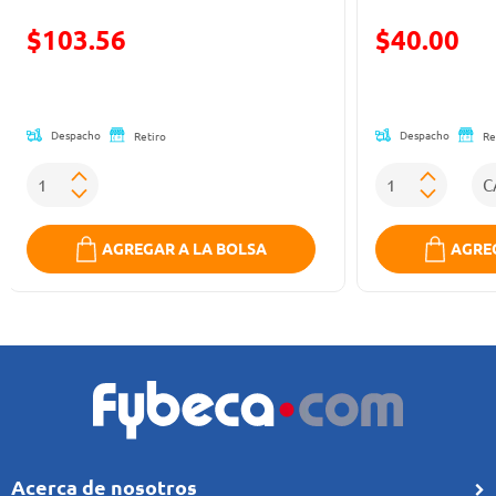
Precio reducido de
Precio reducid
$103.56
$40.00
(Oferta)
(Oferta)
Despacho
Despacho
Retiro
Re
AGREGAR A LA BOLSA
AGREG
Acerca de nosotros