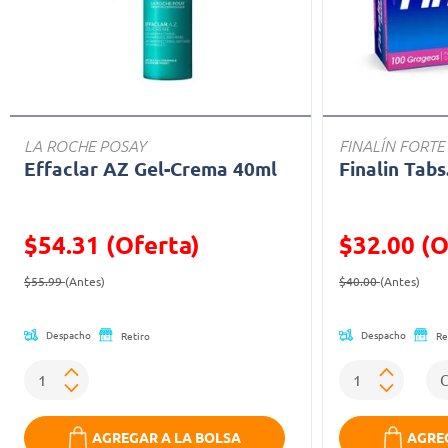
LA ROCHE POSAY
FINALÍN FORTE
Effaclar AZ Gel-Crema 40ml
Finalin Tabs
$54.31 (Oferta)
$32.00 (O
Precio reducido de
(Oferta)
Precio reducid
(Ofe
$55.99
(Antes)
$40.00
(Antes)
Despacho
Despacho
Retiro
Re
AGREGAR A LA BOLSA
AGREG