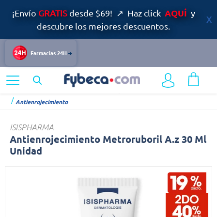
AQUÍ
¡Envío
GRATIS
desde $69! ↗ Haz click
y
descubre los mejores descuentos.
Farmacias 24H
Home
Dermocosmética
Cuidado Especializado del Rostro
Antienrojecimiento
ISISPHARMA
Antienrojecimiento Metroruboril A.z 30 Ml
Unidad