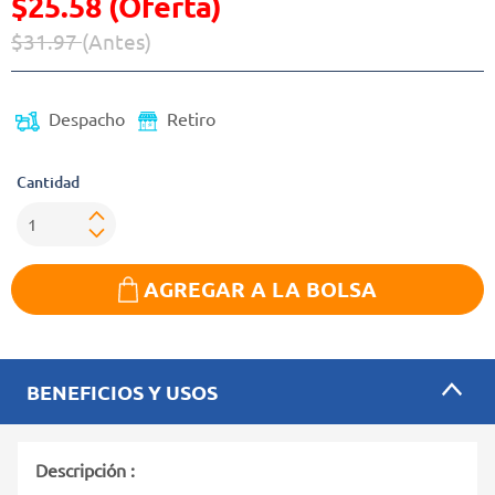
$25.58 (Oferta)
$31.97
(Antes)
Precio reducido de
(Oferta)
Despacho
Retiro
Cantidad
AGREGAR A LA BOLSA
BENEFICIOS Y USOS
Descripción :