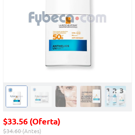
$33.56 (Oferta)
$34.60
(Antes)
Precio reducido de
(Oferta)