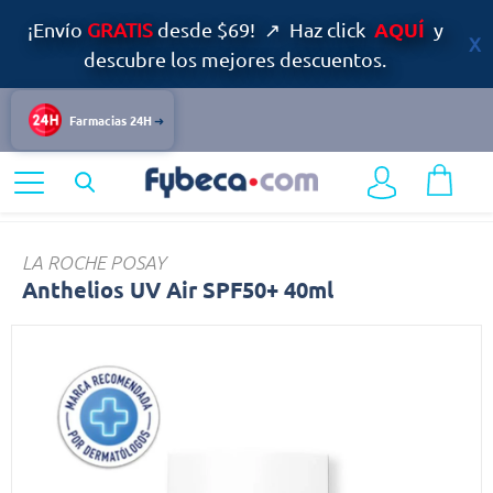
AQUÍ
¡Envío
GRATIS
desde $69! ↗ Haz click
y
descubre los mejores descuentos.
Farmacias 24H
Home
Belleza
Cuidado del Rostro
Anthelios
LA ROCHE POSAY
Anthelios UV Air SPF50+ 40ml