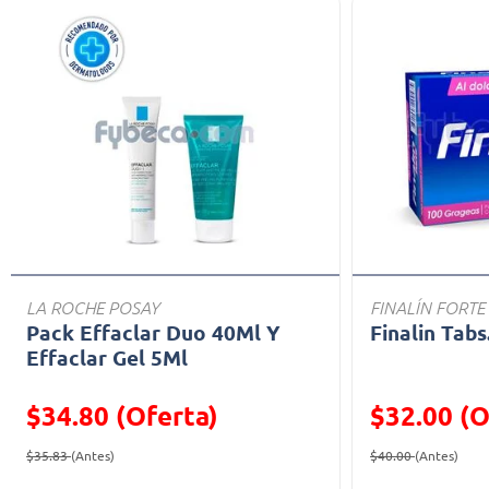
LA ROCHE POSAY
FINALÍN FORTE
Pack Effaclar Duo 40Ml Y
Finalin Tabs
Effaclar Gel 5Ml
$34.80 (Oferta)
$32.00 (O
Precio reducido de
(Oferta)
Precio reducid
(Ofe
$35.83
(Antes)
$40.00
(Antes)