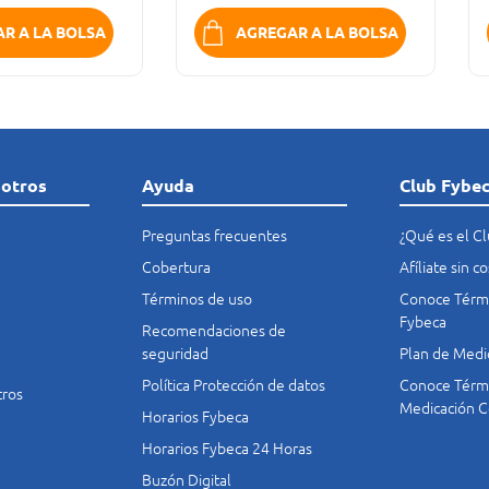
R A LA BOLSA
AGREGAR A LA BOLSA
sotros
Ayuda
Club Fybe
Preguntas frecuentes
¿Qué es el C
Cobertura
Afíliate sin 
Términos de uso
Conoce Térmi
Fybeca
Recomendaciones de
seguridad
Plan de Medi
Política Protección de datos
Conoce Térmi
tros
Medicación C
Horarios Fybeca
Horarios Fybeca 24 Horas
Buzón Digital