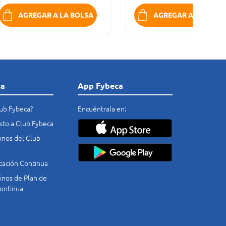
AGREGAR A LA BOLSA
AGREGAR A LA BOLS
ca
App Fybeca
lub Fybeca?
Encuéntrala en:
costo a Club Fybeca
nos del Club
cación Continua
nos de Plan de
ontinua