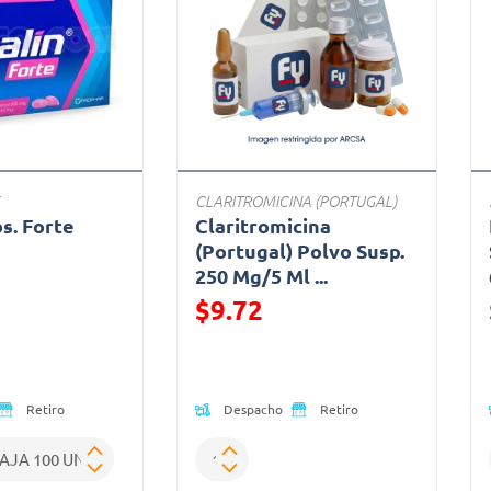
CLARITROMICINA (PORTUGAL)
bs. Forte
Claritromicina
a
(Portugal) Polvo Susp.
250 Mg/5 Ml ...
ido de
$9.72
Precio reducido de
Despacho
Retiro
Retiro