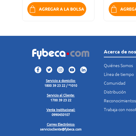
SA
AGREGAR A LA BOLSA
AGREGA
Acerca de no
Quiénes Somos
Línea de tiempo
Servicio a domicilio:
Comunidad
1800 39 23 22 / *1010
Distribución
Servicio al Cliente:
Reconocimientos
1700 39 23 22
Trabaja con noso
Venta Institucional:
0990450107
Correo Electrónico:
serviciocliente@fybeca.com