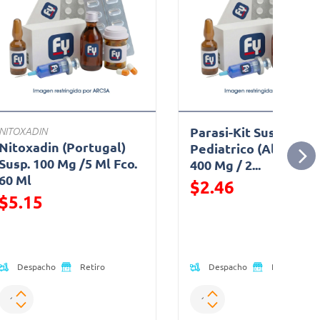
Parasi-Kit Susp.
NITOXADIN
Nitoxadin (Portugal)
Pediatrico (Albendaz
Susp. 100 Mg /5 Ml Fco.
400 Mg / 2...
60 Ml
$2.46
$5.15
Precio reducido de
Precio reducido de
Despacho
Despacho
Retiro
Retiro