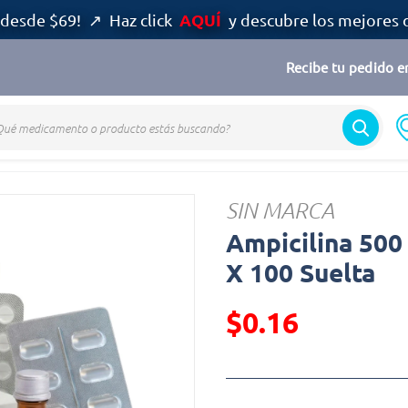
AQUÍ
desde $69! ↗ Haz click
y descubre los mejores 
Recibe tu pedido en
SIN MARCA
Ampicilina 500 
X 100 Suelta
$0.16
Precio reducido de