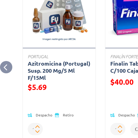
PORTUGAL
FINALÍN FORTE
Azitromicina (Portugal)
Finalin Ta
zol
Susp. 200 Mg/5 Ml
C/100 Caj
F/15Ml
Precio reduc
$40.00
$5.69
(Oferta)
Precio reducido de
Despacho
Despacho
Retiro