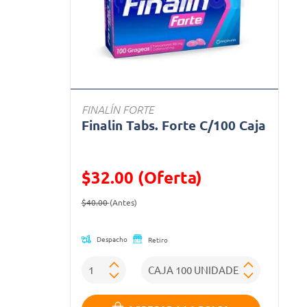
FINALÍN FORTE
Finalin Tabs. Forte C/100 Caja
$32.00 (Oferta)
Precio reducido de
(Oferta)
$40.00
(Antes)
Despacho
Retiro