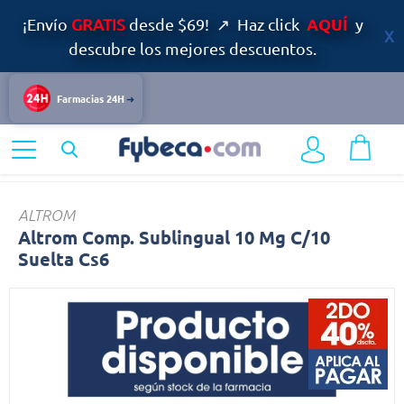
AQUÍ
¡Envío
GRATIS
desde $69! ↗ Haz click
y
descubre los mejores descuentos.
Farmacias 24H
Home
Medicinas
Sistema Nervioso
Altrom
ALTROM
Altrom Comp. Sublingual 10 Mg C/10
Suelta Cs6