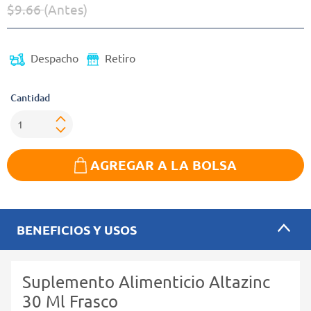
$9.66
(Antes)
Precio reducido de
(Oferta)
Despacho
Retiro
Cantidad
AGREGAR A LA BOLSA
BENEFICIOS Y USOS
Suplemento Alimenticio Altazinc
30 Ml Frasco