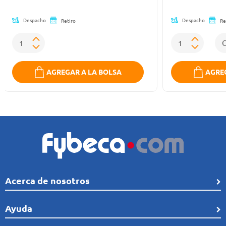
Despacho
Despacho
Retiro
Re
AGREGAR A LA BOLSA
AGREG
Acerca de nosotros
Quiénes Somos
Ayuda
Línea de tiempo