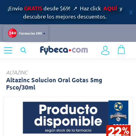
AQUÍ
¡Envío
GRATIS
desde $69! ↗ Haz click
y
descubre los mejores descuentos.
Farmacias 24H
Home
Bienestar
Calcio y Huesos
Altazinc
ALTAZINC
Altazinc Solucion Oral Gotas 5mg
Fsco/30ml