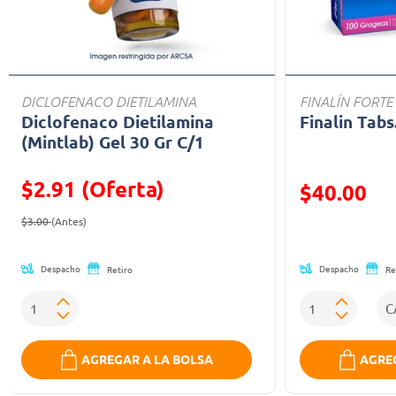
DICLOFENACO DIETILAMINA
FINALÍN FORTE
Diclofenaco Dietilamina
Finalin Tabs
(Mintlab) Gel 30 Gr C/1
$2.91 (Oferta)
Precio reducid
$40.00
Precio reducido de
(Oferta)
(Oferta)
$3.00
(Antes)
Despacho
Despacho
Retiro
Re
AGREGAR A LA BOLSA
AGREG