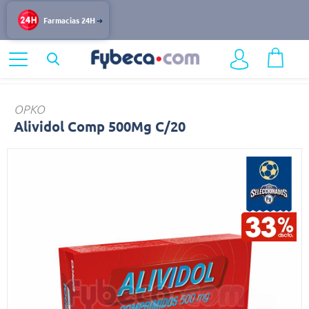
Farmacias 24H
Home
Medicinas
Alividol
OPKO
Alividol Comp 500Mg C/20