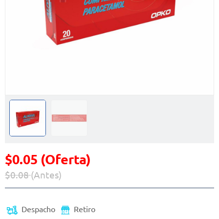
$0.05 (Oferta)
$0.08
(Antes)
Precio reducido de
(Oferta)
Despacho
Retiro