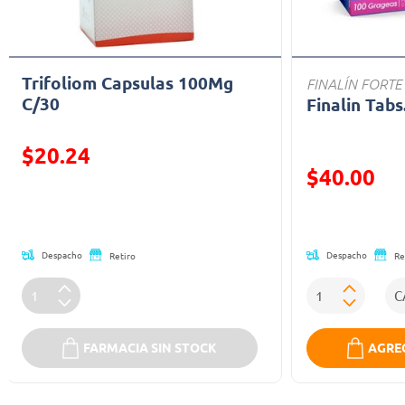
Trifoliom Capsulas 100Mg
FINALÍN FORTE
C/30
Finalin Tabs
Precio reducido de
$20.24
Precio reducid
$40.00
(Oferta)
(Oferta)
Despacho
Despacho
Retiro
Re
FARMACIA SIN STOCK
AGREG