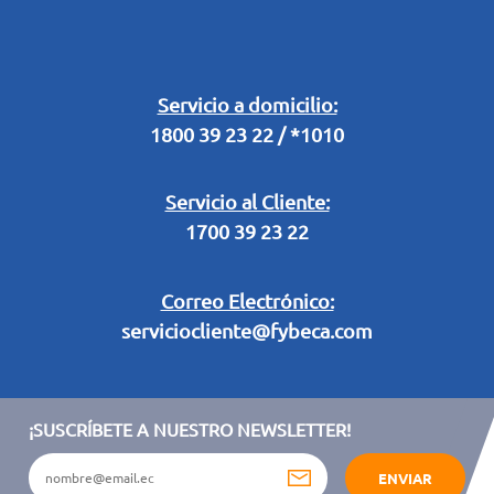
Buzón Digital
Retiro en Tienda
Legal Campaña Produbanco
Servicio a domicilio:
1800 39 23 22 / *1010
Términos y condiciones sorteo partido de fútbol "Tu ídolo"
Servicio al Cliente:
1700 39 23 22
Correo Electrónico:
serviciocliente@fybeca.com
¡SUSCRÍBETE A NUESTRO NEWSLETTER!
ENVIAR