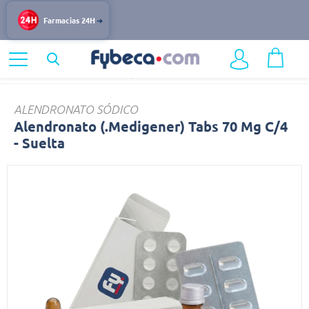
Farmacias 24H
Home
Medicinas
Huesos y Articulaciones
Alendronato
ALENDRONATO SÓDICO
Alendronato (.Medigener) Tabs 70 Mg C/4
- Suelta