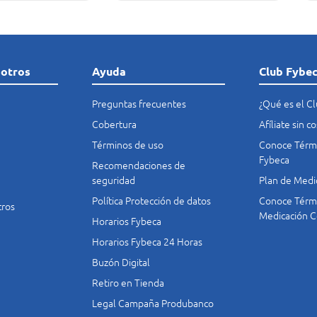
sotros
Ayuda
Club Fybe
Preguntas frecuentes
¿Qué es el C
Cobertura
Afíliate sin 
Términos de uso
Conoce Térmi
Fybeca
Recomendaciones de
seguridad
Plan de Medi
Política Protección de datos
Conoce Térmi
tros
Medicación C
Horarios Fybeca
Horarios Fybeca 24 Horas
Buzón Digital
Retiro en Tienda
Legal Campaña Produbanco