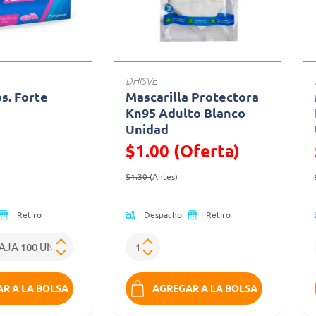
DHISVE
bs. Forte
Mascarilla Protectora
a
Kn95 Adulto Blanco
Unidad
ido de
$1.00 (Oferta)
Precio reducido de
(Oferta)
$1.30
(Antes)
Despacho
Retiro
Retiro
R A LA BOLSA
AGREGAR A LA BOLSA