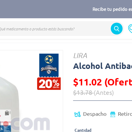
Recibe tu pedido en
LIRA
Alcohol Antibac
$11.02 (Ofert
$13.78
(Antes)
Precio reducido de
(Oferta)
Despacho
Retir
Cantidad