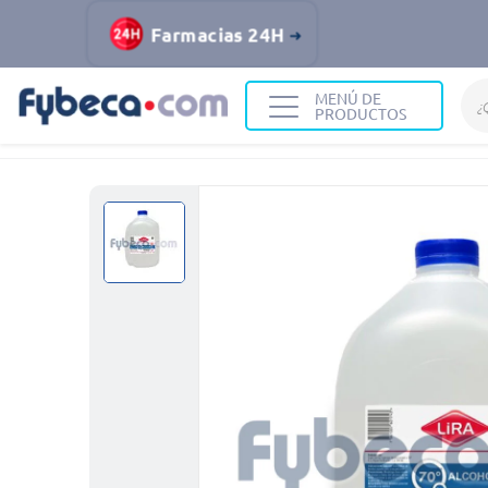
Farmacias 24H
MENÚ DE
PRODUCTOS
Home
Medicinas
Primeros auxilios
Alcohol