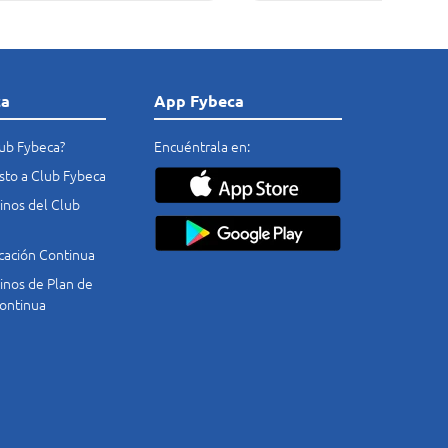
ca
App Fybeca
lub Fybeca?
Encuéntrala en:
costo a Club Fybeca
nos del Club
cación Continua
nos de Plan de
ontinua