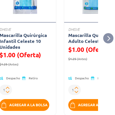
DHISVE
DHISVE
Mascarilla Quirúrgica
Mascarilla Quirúrgic
Infantil Celeste 10
Adulto Celeste Unid
Unidades
$1.00 (Oferta)
$1.00 (Oferta)
Precio reducido de
(Oferta)
$1.25
(Antes)
Precio reducido de
(Oferta)
$1.25
(Antes)
Despacho
Despacho
Retiro
Retiro
AGREGAR A LA BOLSA
AGREGAR A LA BOLS