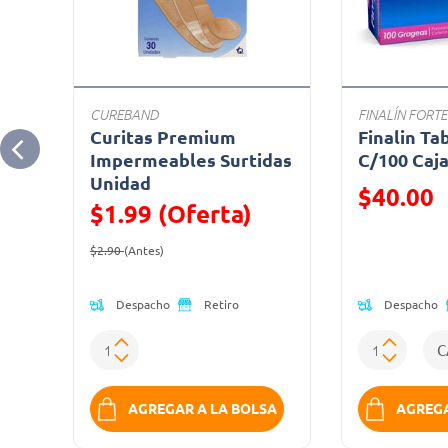
CUREBAND
FINALÍN FORTE
a
Curitas Premium
Finalin Ta
dad
Impermeables Surtidas
C/100 Caj
Unidad
Precio reduc
$40.00
$1.99 (Oferta)
(Oferta)
Precio reducido de
(Oferta)
$2.90
(Antes)
Despacho
Despacho
Retiro
SA
AGREGAR A LA BOLSA
AGREGA