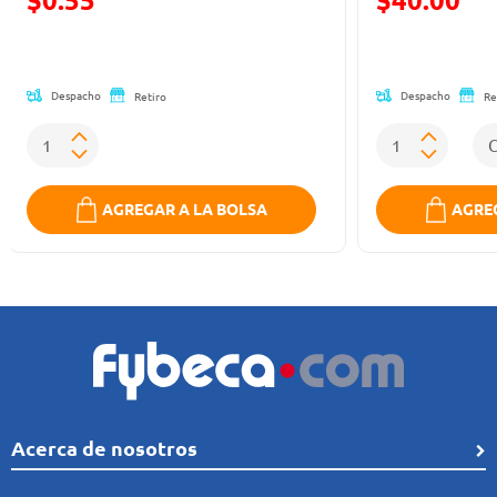
(Oferta)
(Oferta)
Despacho
Despacho
Retiro
Re
AGREGAR A LA BOLSA
AGREG
Acerca de nosotros