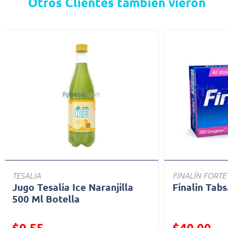
Otros Clientes también vieron
TESALIA
FINALÍN FORTE
Jugo Tesalia Ice Naranjilla
Finalin Tabs
500 Ml Botella
Precio reducido de
Precio reducid
$0.55
$40.00