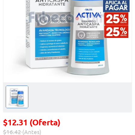
$12.31 (Oferta)
$16.42
(Antes)
Precio reducido de
(Oferta)