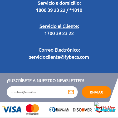
Legal Campaña Produbanco
Servicio a domicilio:
1800 39 23 22 / *1010
Términos y condiciones sorteo partido de fútbol "Tu ídolo"
Servicio al Cliente:
1700 39 23 22
Correo Electrónico:
serviciocliente@fybeca.com
¡SUSCRÍBETE A NUESTRO NEWSLETTER!
ENVIAR