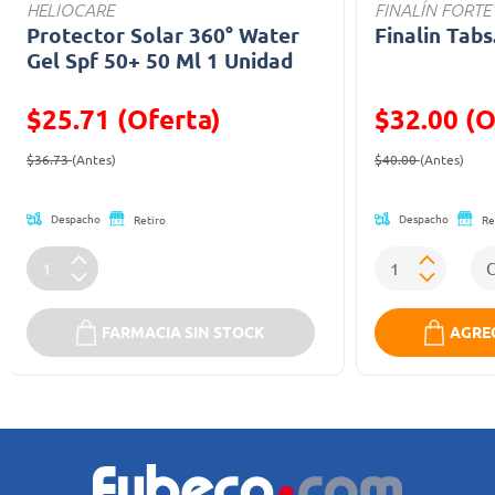
HELIOCARE
FINALÍN FORTE
Protector Solar 360° Water
Finalin Tabs
Gel Spf 50+ 50 Ml 1 Unidad
$25.71 (Oferta)
$32.00 (O
Precio reducido de
(Oferta)
Precio reducid
(Ofe
$36.73
(Antes)
$40.00
(Antes)
Despacho
Despacho
Retiro
Re
FARMACIA SIN STOCK
AGREG