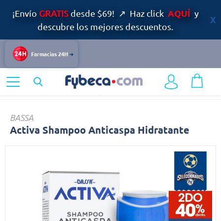
AQUÍ
¡Envío
GRATIS
desde $69! ↗ Haz click
y
descubre los mejores descuentos.
Farmacias 24H
Home
Cuidado Personal
Capilar
Activa
BASSA
Activa Shampoo Anticaspa Hidratante