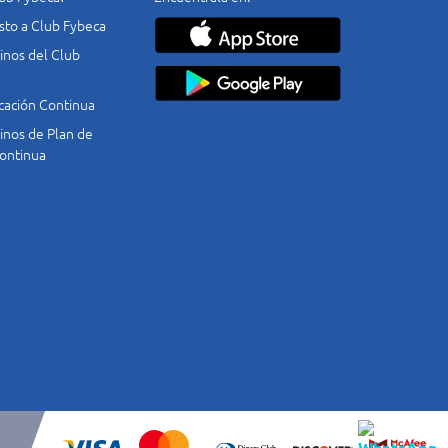
costo a Club Fybeca
nos del Club
cación Continua
nos de Plan de
ontinua