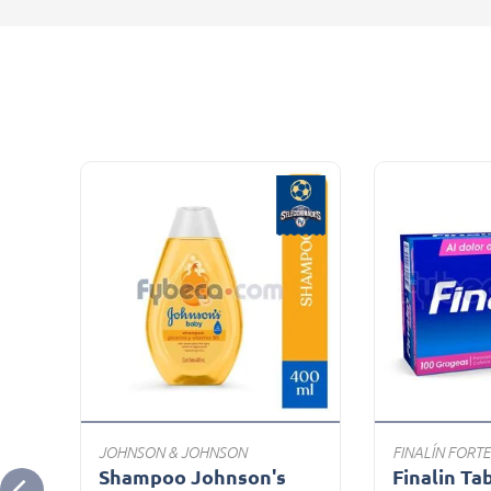
JOHNSON & JOHNSON
FINALÍN FORTE
&
Shampoo Johnson's
Finalin Ta