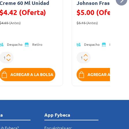
Creme 60 Ml Unidad
Johnson Frasco
$4.42 (Oferta)
$5.00 (Oferta)
Precio reducido de
(Oferta)
Precio reducido de
(Oferta)
$4.65
(Antes)
$5.15
(Antes)
Despacho
Despacho
Retiro
Retiro
AGREGAR A LA BOLSA
AGREGAR A LA BOLS
ca
App Fybeca
lub Fybeca?
Encuéntrala en: