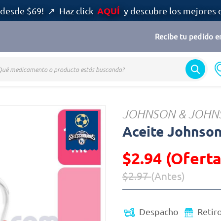
AQUÍ
desde $69! ↗ Haz click
y descubre los mejores 
Recibe tu pedido en
ntil
Aceite
JOHNSON & JOHN
Aceite Johnson
$2.94 (Oferta
$2.97
(Antes)
Precio reducido de
(Oferta)
Despacho
Retir