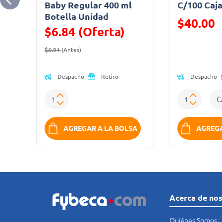
Baby Regular 400 ml
C/100 Caj
Botella Unidad
Precio reduc
$40.00
$6.84 (Oferta)
(Oferta)
Precio reducido de
(Oferta)
$6.91
(Antes)
Despacho
Despacho
Retiro
SA
AGREGAR A LA BOLSA
AGREGA
Acerca de no
Quiénes Somos