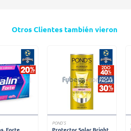
Otros Clientes también vieron
POND'S
bs. Forte
Protector Solar Bright