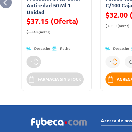
Anti-edad 50 Ml 1
C/100 Caj
Unidad
$32.00 
$37.15 (Oferta)
Precio reduc
(
$40.00
(Antes)
Precio reducido de
(Oferta)
$39.10
(Antes)
Despacho
Despacho
Retiro
K
FARMACIA SIN STOCK
AGREGA
Acerca de no