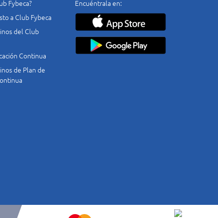
lub Fybeca?
Encuéntrala en:
costo a Club Fybeca
nos del Club
cación Continua
nos de Plan de
ontinua