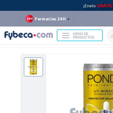
¡Envío
GRATIS
Farmacias 24H
MENÚ DE
PRODUCTOS
Home
Dermocosmética
Protección Solar