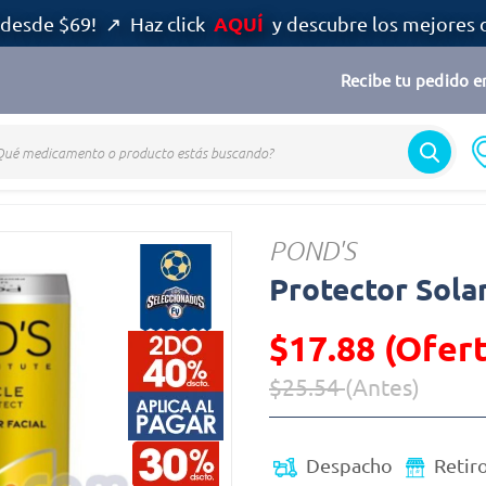
AQUÍ
desde $69! ↗ Haz click
y descubre los mejores 
Recibe tu pedido en
POND'S
Protector Sola
$17.88 (Ofert
$25.54
(Antes)
Precio reducido de
(Oferta)
Despacho
Retir