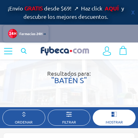
AQUÍ
¡Envío
GRATIS
desde $69! ↗ Haz click
y
descubre los mejores descuentos.
Farmacias 24H
Home
Resultados de búsqueda
Resultados para:
"BATÉN S"
ORDENAR
FILTRAR
MOSTRAR