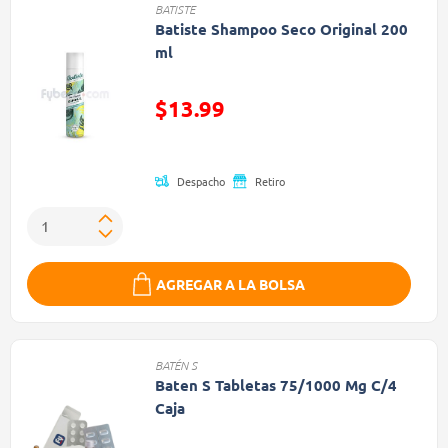
BATISTE
Batiste Shampoo Seco Original 200
ml
Precio reducido de
$13.99
(Oferta)
Despacho
Retiro
AGREGAR A LA BOLSA
BATÉN S
Baten S Tabletas 75/1000 Mg C/4
Caja