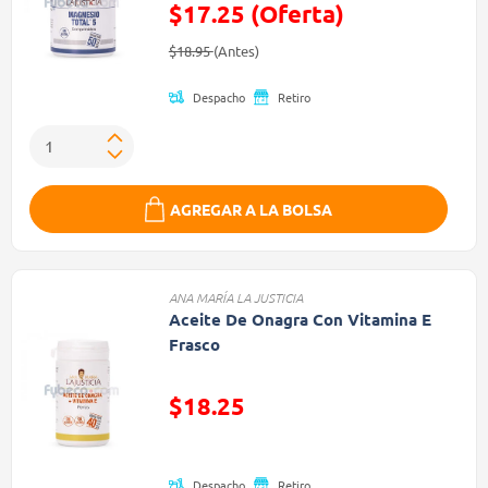
$17.25 (Oferta)
Precio reducido de
(Oferta)
$18.95
(Antes)
Despacho
Retiro
AGREGAR A LA BOLSA
ANA MARÍA LA JUSTICIA
Aceite De Onagra Con Vitamina E
Frasco
Precio reducido de
$18.25
(Oferta)
Despacho
Retiro