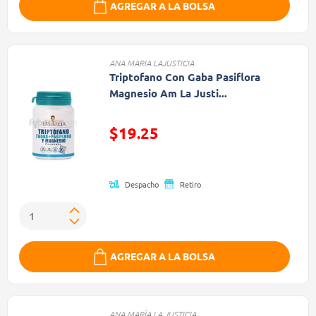
AGREGAR A LA BOLSA
ANA MARIA LAJUSTICIA
Triptofano Con Gaba Pasiflora
Magnesio Am La Justi...
Precio reducido de
$19.25
(Oferta)
Despacho
Retiro
AGREGAR A LA BOLSA
ANA MARÍA LA JUSTICIA