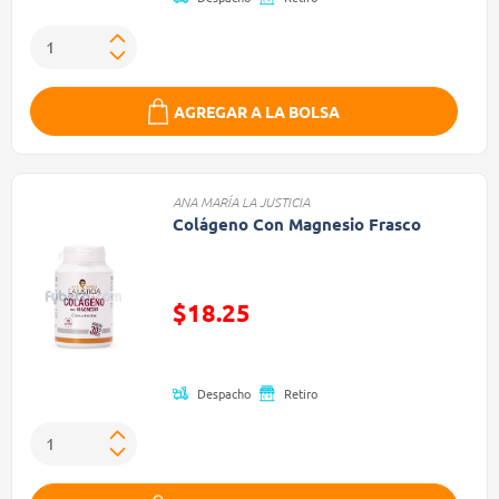
AGREGAR A LA BOLSA
ANA MARÍA LA JUSTICIA
Colágeno Con Magnesio Frasco
Precio reducido de
$18.25
(Oferta)
Despacho
Retiro