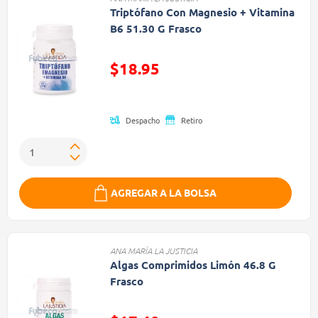
Triptófano Con Magnesio + Vitamina
B6 51.30 G Frasco
Precio reducido de
$18.95
(Oferta)
Despacho
Retiro
AGREGAR A LA BOLSA
ANA MARÍA LA JUSTICIA
Algas Comprimidos Limón 46.8 G
Frasco
Precio reducido de