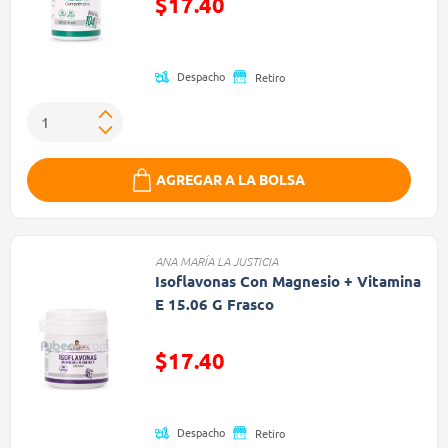
$17.40
(Oferta)
Despacho
Retiro
AGREGAR A LA BOLSA
ANA MARÍA LA JUSTICIA
Isoflavonas Con Magnesio + Vitamina
E 15.06 G Frasco
Precio reducido de
$17.40
(Oferta)
Despacho
Retiro