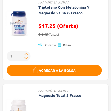
ANA MARÍA LA JUSTICIA
Triptofano Con Melatonina Y
Magnesio 51.36 G Frasco
$17.25 (Oferta)
Precio reducido de
(Oferta)
$18.95
(Antes)
Despacho
Retiro
AGREGAR A LA BOLSA
ANA MARÍA LA JUSTICIA
Magnesio Total 5 Frasco