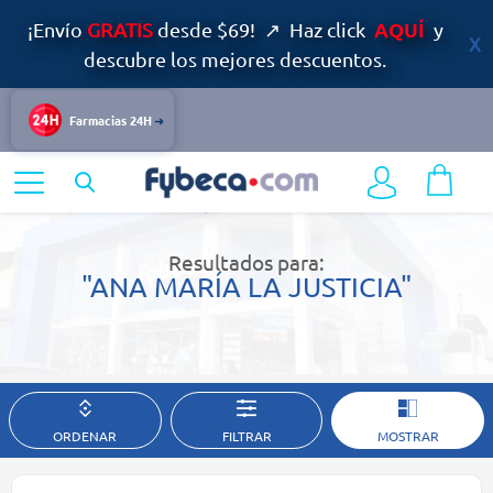
AQUÍ
¡Envío
GRATIS
desde $69! ↗ Haz click
y
descubre los mejores descuentos.
Farmacias 24H
Home
Resultados de búsqueda
Resultados para:
"ANA MARÍA LA JUSTICIA"
ORDENAR
FILTRAR
MOSTRAR