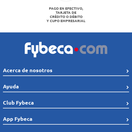
PAGO EN EFECTIVO,
TARJETA DE
CRÉDITO O DÉBITO
Y CUPO EMPRESARIAL
Acerca de nosotros
Quiénes Somos
Ayuda
Línea de tiempo
Preguntas frecuentes
Club Fybeca
Comunidad
Cobertura
Distribución
¿Qué es el Club Fybeca?
App Fybeca
Términos de uso
Reconocimientos
Afíliate sin costo a Club Fybeca
Recomendaciones de seguridad
Trabaja con nosotros