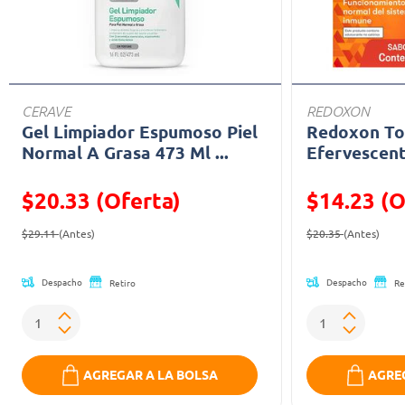
CERAVE
REDOXON
Gel Limpiador Espumoso Piel
Redoxon Tot
Normal A Grasa 473 Ml ...
Efervescent
$20.33 (Oferta)
$14.23 (O
Precio reducido de
(Oferta)
Precio reducid
(Ofe
$29.11
(Antes)
$20.35
(Antes)
Despacho
Despacho
Retiro
Re
AGREGAR A LA BOLSA
AGREG