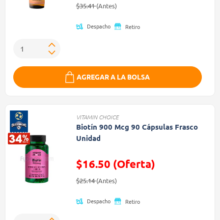
Precio reducido de
(Oferta)
$35.41
(Antes)
Despacho
Retiro
AGREGAR A LA BOLSA
VITAMIN CHOICE
Biotín 900 Mcg 90 Cápsulas Frasco
Unidad
$16.50 (Oferta)
Precio reducido de
(Oferta)
$25.14
(Antes)
Despacho
Retiro