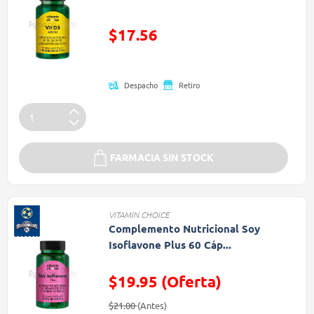
Precio reducido de
$17.56
(Oferta)
Despacho
Retiro
FARMACIA SIN STOCK
VITAMIN CHOICE
Complemento Nutricional Soy
Isoflavone Plus 60 Cáp...
$19.95 (Oferta)
Precio reducido de
(Oferta)
$21.00
(Antes)