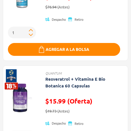
Precio reducido de
(Oferta)
$76.94
(Antes)
Despacho
Retiro
AGREGAR A LA BOLSA
QUANTUM
Resveratrol + Vitamina E Bio
Botanica 60 Capsulas
$15.99 (Oferta)
Precio reducido de
(Oferta)
$19.73
(Antes)
Despacho
Retiro