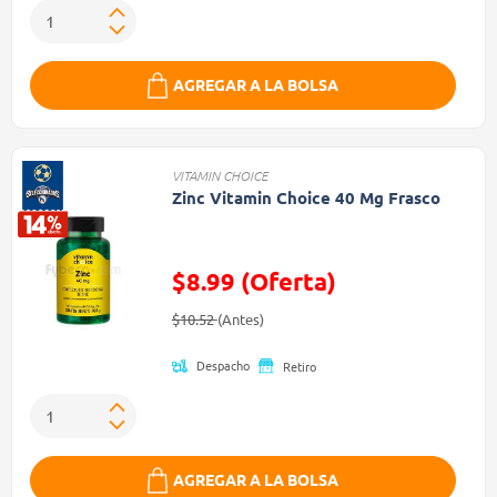
AGREGAR A LA BOLSA
VITAMIN CHOICE
Zinc Vitamin Choice 40 Mg Frasco
$8.99 (Oferta)
Precio reducido de
(Oferta)
$10.52
(Antes)
Despacho
Retiro
AGREGAR A LA BOLSA