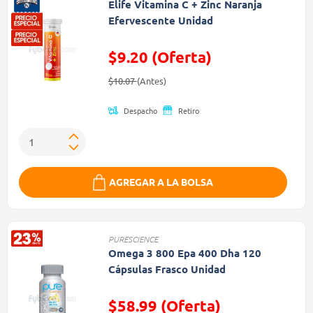
Elife Vitamina C + Zinc Naranja
Efervescente Unidad
$9.20 (Oferta)
Precio reducido de
(Oferta)
$10.07
(Antes)
Despacho
Retiro
AGREGAR A LA BOLSA
PURESCIENCE
Omega 3 800 Epa 400 Dha 120
Cápsulas Frasco Unidad
$58.99 (Oferta)