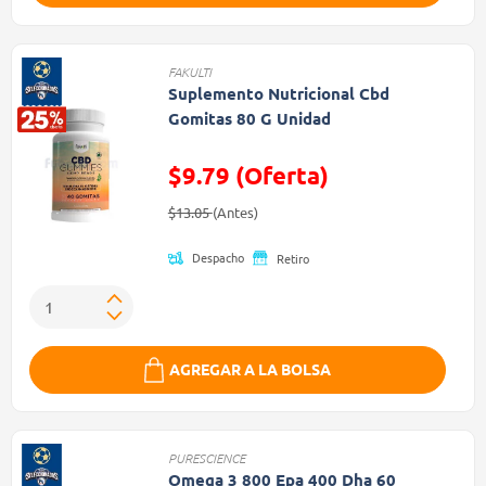
FAKULTI
Suplemento Nutricional Cbd
Gomitas 80 G Unidad
$9.79 (Oferta)
Precio reducido de
(Oferta)
$13.05
(Antes)
Despacho
Retiro
AGREGAR A LA BOLSA
PURESCIENCE
Omega 3 800 Epa 400 Dha 60