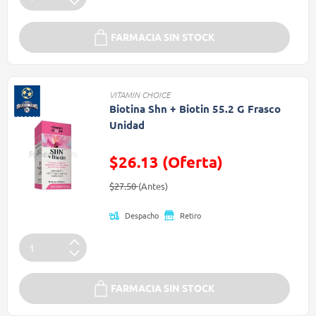
FARMACIA SIN STOCK
VITAMIN CHOICE
Biotina Shn + Biotin 55.2 G Frasco
Unidad
$26.13 (Oferta)
Precio reducido de
(Oferta)
$27.50
(Antes)
Despacho
Retiro
FARMACIA SIN STOCK