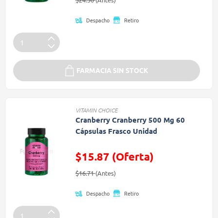
Despacho
Retiro
FARMACIA SIN STOCK
VITAMIN CHOICE
Cranberry Cranberry 500 Mg 60
Cápsulas Frasco Unidad
$15.87 (Oferta)
Precio reducido de
(Oferta)
$16.71
(Antes)
Despacho
Retiro