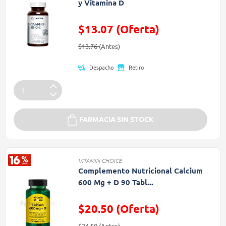
y Vitamina D
$13.07 (Oferta)
Precio reducido de
(Oferta)
$13.76
(Antes)
Despacho
Retiro
FARMACIA SIN STOCK
VITAMIN CHOICE
Complemento Nutricional Calcium
600 Mg + D 90 Tabl...
$20.50 (Oferta)
Precio reducido de
(Oferta)
$24.50
(Antes)