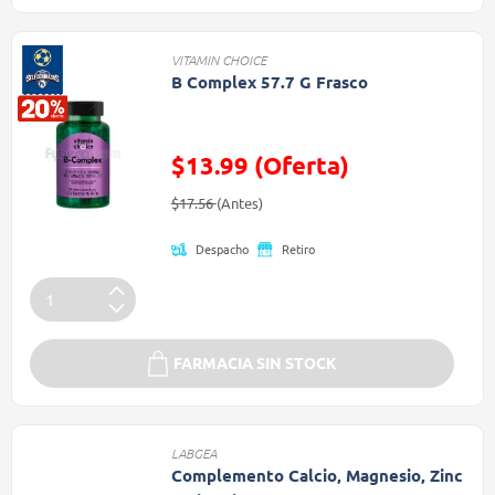
VITAMIN CHOICE
B Complex 57.7 G Frasco
$13.99 (Oferta)
Precio reducido de
(Oferta)
$17.56
(Antes)
Despacho
Retiro
FARMACIA SIN STOCK
LABGEA
Complemento Calcio, Magnesio, Zinc