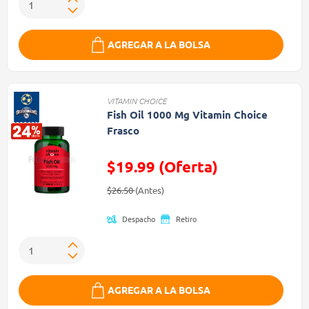
AGREGAR A LA BOLSA
VITAMIN CHOICE
Fish Oil 1000 Mg Vitamin Choice
Frasco
$19.99 (Oferta)
Precio reducido de
(Oferta)
$26.50
(Antes)
Despacho
Retiro
AGREGAR A LA BOLSA