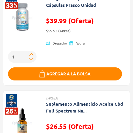
Cápsulas Frasco Unidad
$39.99 (Oferta)
Precio reducido de
(Oferta)
$59.92
(Antes)
Despacho
Retiro
AGREGAR A LA BOLSA
FAKULTI
Suplemento Alimenticio Aceite Cbd
Full Spectrum Na...
$26.55 (Oferta)