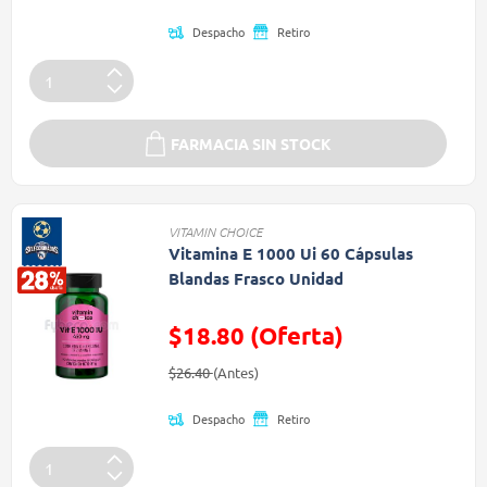
Despacho
Retiro
FARMACIA SIN STOCK
VITAMIN CHOICE
Vitamina E 1000 Ui 60 Cápsulas
Blandas Frasco Unidad
$18.80 (Oferta)
Precio reducido de
(Oferta)
$26.40
(Antes)
Despacho
Retiro