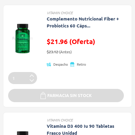
VITAMIN CHOICE
Complemento Nutricional Fiber +
Probiotics 60 Cáps...
$21.96 (Oferta)
Precio reducido de
(Oferta)
$23.12
(Antes)
Despacho
Retiro
FARMACIA SIN STOCK
VITAMIN CHOICE
Vitamina D3 400 Iu 90 Tabletas
Frasco Unidad