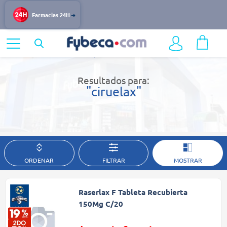
Farmacias 24H
Home
Resultados de búsqueda
Resultados para:
"ciruelax"
ORDENAR
FILTRAR
MOSTRAR
Raserlax F Tableta Recubierta
150Mg C/20