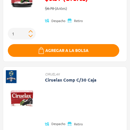
Precio reducido de
(Oferta)
$6.70
(Antes)
Despacho
Retiro
AGREGAR A LA BOLSA
CIRUELAX
Ciruelax Comp C/30 Caja
Precio reducido de
(Oferta)
Despacho
Retiro