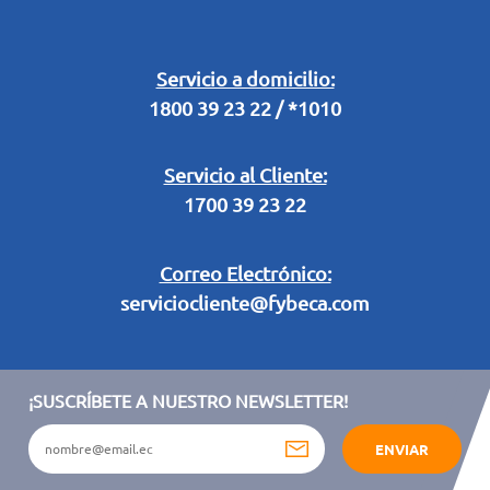
Buzón Digital
Retiro en Tienda
Legal Campaña Produbanco
Servicio a domicilio:
1800 39 23 22 / *1010
Términos y condiciones sorteo partido de fútbol "Tu ídolo"
Servicio al Cliente:
1700 39 23 22
Correo Electrónico:
serviciocliente@fybeca.com
¡SUSCRÍBETE A NUESTRO NEWSLETTER!
ENVIAR