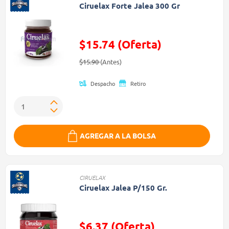
Ciruelax Forte Jalea 300 Gr
$15.74 (Oferta)
Precio reducido de
(Oferta)
$15.90
(Antes)
Despacho
Retiro
AGREGAR A LA BOLSA
CIRUELAX
Ciruelax Jalea P/150 Gr.
$6.37 (Oferta)