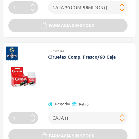
FARMACIA SIN STOCK
CIRUELAX
Ciruelax Comp. Frasco/60 Caja
Precio reducido de
(Oferta)
Despacho
Retiro
FARMACIA SIN STOCK