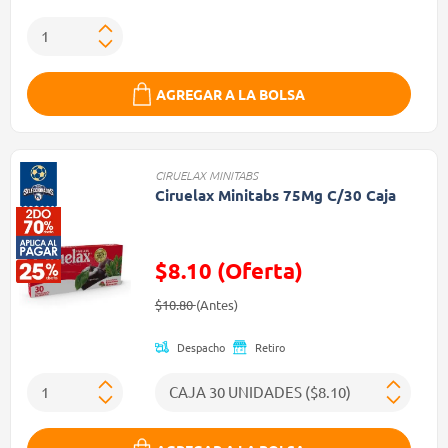
AGREGAR A LA BOLSA
CIRUELAX MINITABS
Ciruelax Minitabs 75Mg C/30 Caja
$8.10 (Oferta)
Precio reducido de
(Oferta)
$10.80
(Antes)
Despacho
Retiro