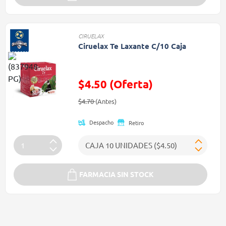
CIRUELAX
Ciruelax Te Laxante C/10 Caja
$4.50 (Oferta)
Precio reducido de
(Oferta)
$4.70
(Antes)
Despacho
Retiro
FARMACIA SIN STOCK