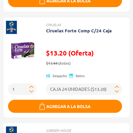
AGREGAR A LA BOLSA
CIRUELAX
Ciruelax Forte Comp C/24 Caja
$13.20 (Oferta)
Precio reducido de
(Oferta)
$13.44
(Antes)
Despacho
Retiro
AGREGAR A LA BOLSA
GARDEN HOUSE