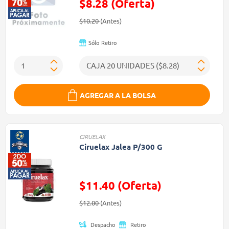
$8.28 (Oferta)
Precio reducido de
(Oferta)
$10.20
(Antes)
Sólo
Retiro
AGREGAR A LA BOLSA
CIRUELAX
Ciruelax Jalea P/300 G
$11.40 (Oferta)
Precio reducido de
(Oferta)
$12.00
(Antes)
Despacho
Retiro