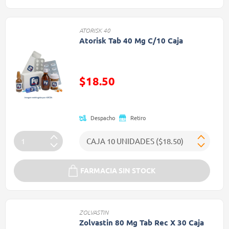
ATORISK 40
Atorisk Tab 40 Mg C/10 Caja
Precio reducido de
$18.50
(Oferta)
Despacho
Retiro
FARMACIA SIN STOCK
ZOLVASTIN
Zolvastin 80 Mg Tab Rec X 30 Caja