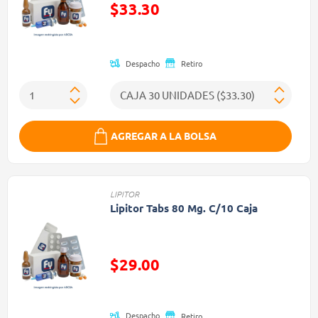
$33.30
Precio reducido de
Despacho
Retiro
AGREGAR A LA BOLSA
LIPITOR
Lipitor Tabs 80 Mg. C/10 Caja
Precio reducido de
$29.00
(Oferta)
Despacho
Retiro