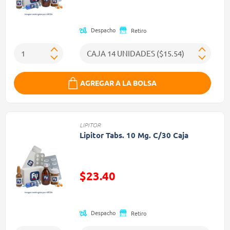
Precio reducido de
Despacho
Retiro
AGREGAR A LA BOLSA
LIPITOR
Lipitor Tabs. 10 Mg. C/30 Caja
Precio reducido de
$23.40
(Oferta)
Despacho
Retiro