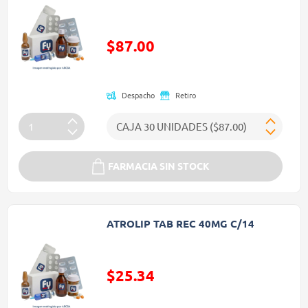
Precio reducido de
$87.00
(Oferta)
Despacho
Retiro
FARMACIA SIN STOCK
ATROLIP TAB REC 40MG C/14
$25.34
Precio reducido de