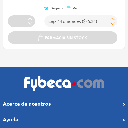
Despacho
Retiro
FARMACIA SIN STOCK
Acerca de nosotros
Quiénes Somos
Ayuda
Línea de tiempo