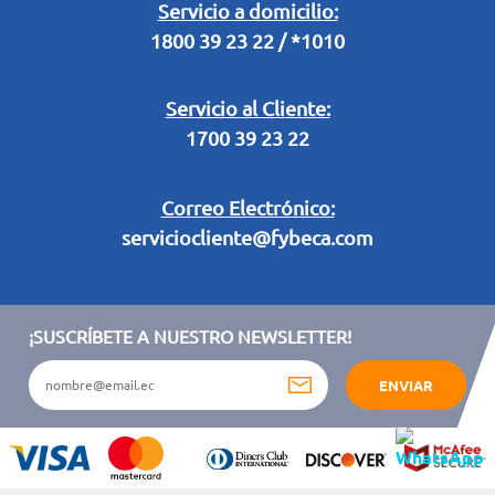
Legal Campaña Produbanco
Servicio a domicilio:
1800 39 23 22 / *1010
Términos y condiciones sorteo partido de fútbol "Tu ídolo"
Servicio al Cliente:
1700 39 23 22
Correo Electrónico:
serviciocliente@fybeca.com
¡SUSCRÍBETE A NUESTRO NEWSLETTER!
ENVIAR