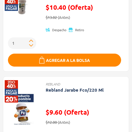
$10.40 (Oferta)
Precio reducido de
(Oferta)
$13.02
(Antes)
Despacho
Retiro
AGREGAR A LA BOLSA
REBLAND
Rebland Jarabe Fco/220 Ml
$9.60 (Oferta)
Precio reducido de
(Oferta)
$12.00
(Antes)