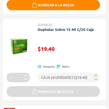
AGREGAR A LA BOLSA
DUPHALAC
Duphalac Sobre 15 Ml C/20 Caja
Precio reducido de
$19.40
(Oferta)
Despacho
Retiro
FARMACIA SIN STOCK