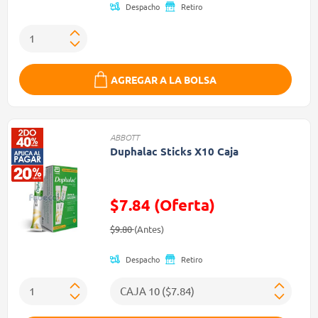
Despacho
Retiro
AGREGAR A LA BOLSA
ABBOTT
Duphalac Sticks X10 Caja
$7.84 (Oferta)
Precio reducido de
(Oferta)
$9.80
(Antes)
Despacho
Retiro