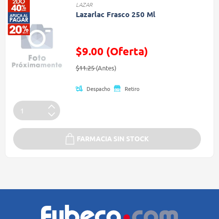
LAZAR
Lazarlac Frasco 250 Ml
$9.00 (Oferta)
Precio reducido de
(Oferta)
$11.25
(Antes)
Despacho
Retiro
FARMACIA SIN STOCK