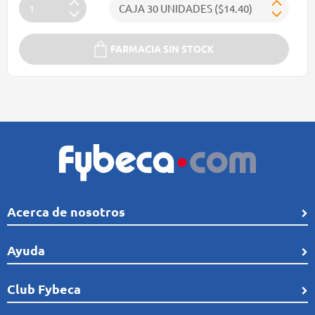
FARMACIA SIN STOCK
Acerca de nosotros
Quiénes Somos
Ayuda
Línea de tiempo
Preguntas frecuentes
Club Fybeca
Comunidad
Cobertura
Distribución