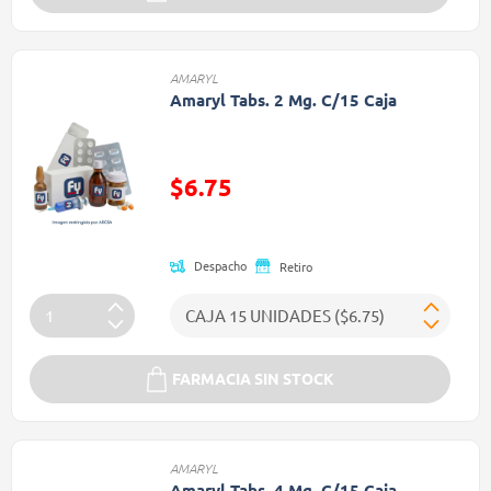
AMARYL
Amaryl Tabs. 2 Mg. C/15 Caja
Precio reducido de
$6.75
(Oferta)
Despacho
Retiro
FARMACIA SIN STOCK
AMARYL
Amaryl Tabs. 4 Mg. C/15 Caja