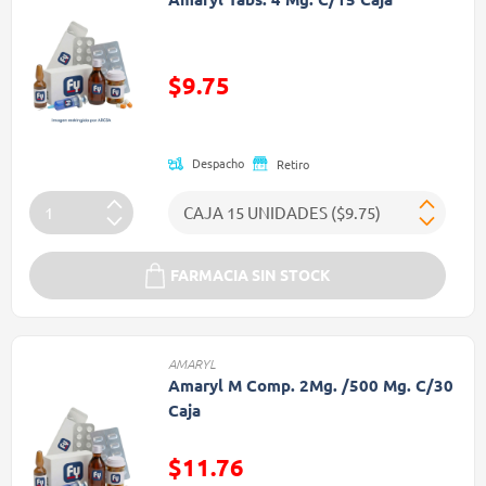
Precio reducido de
$9.75
(Oferta)
Despacho
Retiro
FARMACIA SIN STOCK
AMARYL
Amaryl M Comp. 2Mg. /500 Mg. C/30
Caja
$11.76